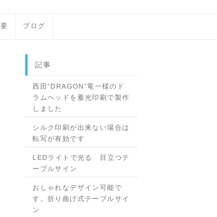
概要
ブログ
記事
西田“DRAGON”竜一様のド
ラムヘッドを蓄光印刷で製作
しました
シルク印刷が出来ない場合は
転写が有効です
LEDライトで光る 目立つテ
ーブルサイン
おしゃれなデザイン可能で
す。折り曲げ式テーブルサイ
ン