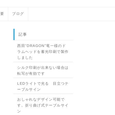
概要
ブログ
記事
西田“DRAGON”竜一様のド
ラムヘッドを蓄光印刷で製作
しました
シルク印刷が出来ない場合は
転写が有効です
LEDライトで光る 目立つテ
ーブルサイン
おしゃれなデザイン可能で
す。折り曲げ式テーブルサイ
ン