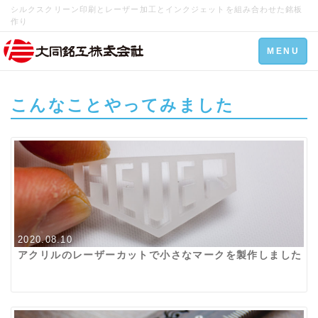
シルクスクリーン印刷とレーザー加工とインクジェットを組み合わせた銘板
作り
Toggle
MENU
navigation
こんなことやってみました
2020.08.10
アクリルのレーザーカットで小さなマークを製作しました