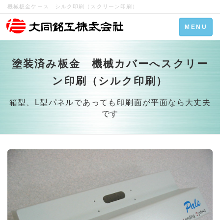
機械板金ケース シルク印刷（スクリーン印刷）
Toggle
MENU
navigation
塗装済み板金 機械カバーへスクリー
ン印刷（シルク印刷）
箱型、L型パネルであっても印刷面が平面なら大丈夫
です