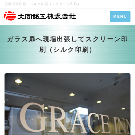
現場出張印刷 シルク印刷（スクリーン印刷）
Toggle
MENU
navigation
ガラス扉へ現場出張してスクリーン印
刷（シルク印刷）