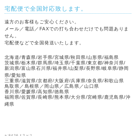
宅配便で全国対応致します。
遠方のお客様もご安心ください。
メール／電話／FAXでの打ち合わせだけでも問題ありま
せん。
宅配便などで全国発送いたします。
北海道/青森県/岩手県/宮城県/秋田県/山形県/福島県
茨城県/栃木県/群馬県/埼玉県/千葉県/東京都/神奈川県/
新潟県/富山県石川県/福井県/山梨県/長野県/岐阜県/静岡
県/愛知県
三重県/滋賀県/京都府/大阪府/兵庫県/奈良県/和歌山県
鳥取県／島根県／岡山県／広島県／山口県
香川県/愛媛県/高知県/徳島県
福岡県/佐賀県/長崎県/熊本県/大分県/宮崎県/鹿児島県/沖
縄県
a:8426 t:2 y:1