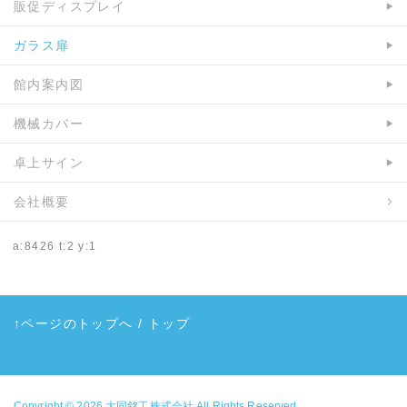
販促ディスプレイ
ガラス扉
館内案内図
機械カバー
卓上サイン
会社概要
a:8426 t:2 y:1
↑ページのトップへ
/
トップ
Copyright © 2026
大同銘工株式会社
All Rights Reserved.